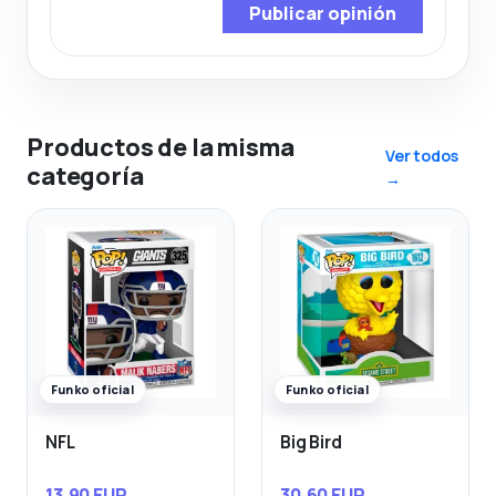
Publicar opinión
Productos de la misma
Ver todos
categoría
→
Funko oficial
Funko oficial
NFL
Big Bird
13,90 EUR
30,60 EUR