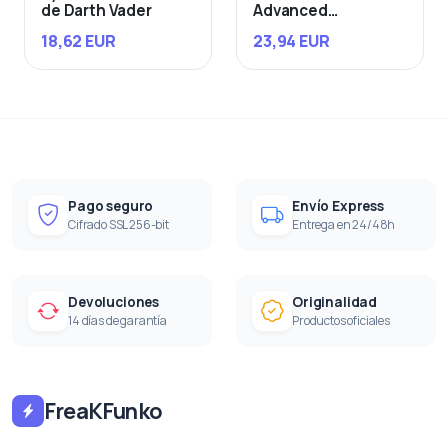
de Darth Vader
Advanced
Starfighter
18,62 EUR
23,94 EUR
Pago seguro
Envío Express
Cifrado SSL 256-bit
Entrega en 24/48h
Devoluciones
Originalidad
14 días de garantía
Productos oficiales
FreaKFunko