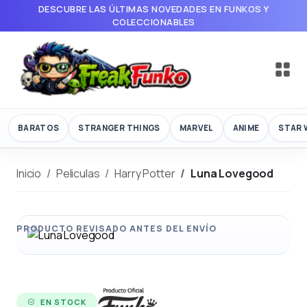
DESCUBRE LAS ÚLTIMAS NOVEDADES EN FUNKOS Y
COLECCIONABLES
BARATOS
STRANGER THINGS
MARVEL
ANIME
STAR 
Inicio
Peliculas
Harry Potter
Luna Lovegood
EN STOCK