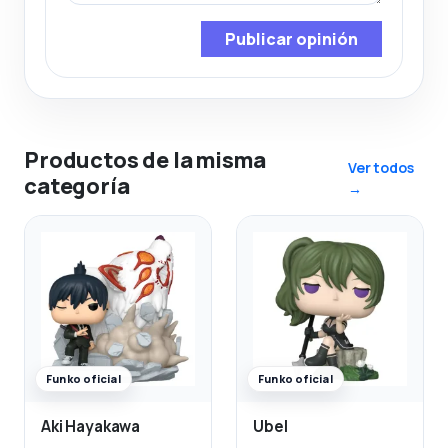
Publicar opinión
Productos de la misma
Ver todos
categoría
→
Funko oficial
Funko oficial
Aki Hayakawa
Ubel