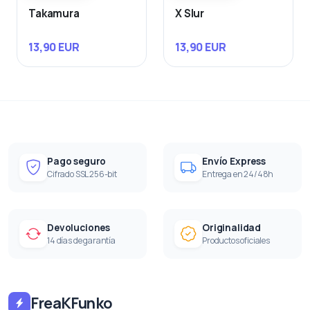
Takamura
X Slur
13,90 EUR
13,90 EUR
Pago seguro
Envío Express
Cifrado SSL 256-bit
Entrega en 24/48h
Devoluciones
Originalidad
14 días de garantía
Productos oficiales
FreaKFunko