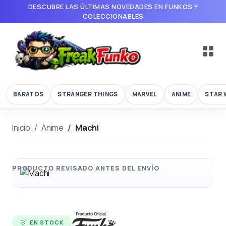
DESCUBRE LAS ÚLTIMAS NOVEDADES EN FUNKOS Y
COLECCIONABLES
BARATOS
STRANGER THINGS
MARVEL
ANIME
STAR 
Inicio
Anime
Machi
EN STOCK