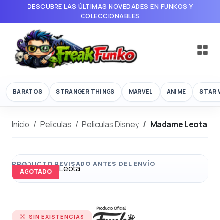
DESCUBRE LAS ÚLTIMAS NOVEDADES EN FUNKOS Y
COLECCIONABLES
BARATOS
STRANGER THINGS
MARVEL
ANIME
STAR 
Inicio
Peliculas
Peliculas Disney
Madame Leota
AGOTADO
SIN EXISTENCIAS