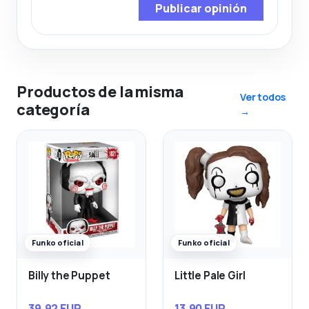
Publicar opinión
Productos de la misma
Ver todos
categoría
→
Funko oficial
Funko oficial
Billy the Puppet
Little Pale Girl
39,92 EUR
13,90 EUR