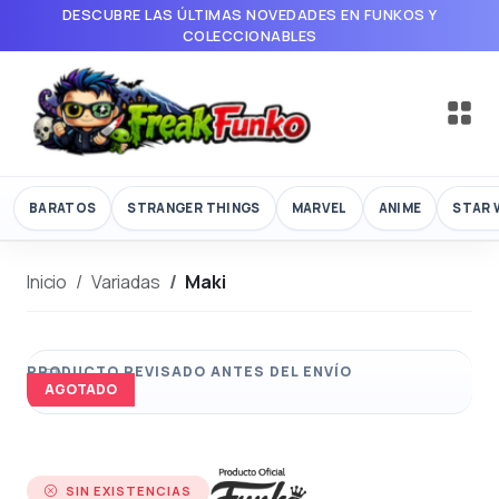
DESCUBRE LAS ÚLTIMAS NOVEDADES EN FUNKOS Y
COLECCIONABLES
BARATOS
STRANGER THINGS
MARVEL
ANIME
STAR 
Inicio
Variadas
Maki
AGOTADO
SIN EXISTENCIAS