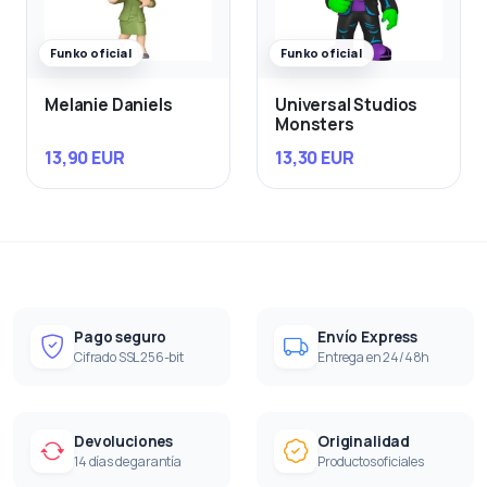
Funko oficial
Funko oficial
Melanie Daniels
Universal Studios
Monsters
13,90 EUR
13,30 EUR
Pago seguro
Envío Express
Cifrado SSL 256-bit
Entrega en 24/48h
Devoluciones
Originalidad
14 días de garantía
Productos oficiales