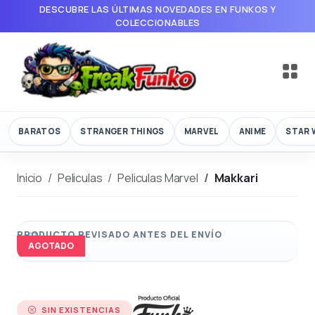
DESCUBRE LAS ÚLTIMAS NOVEDADES EN FUNKOS Y
COLECCIONABLES
BARATOS
STRANGER THINGS
MARVEL
ANIME
STAR 
Inicio
Peliculas
Peliculas Marvel
Makkari
AGOTADO
SIN EXISTENCIAS