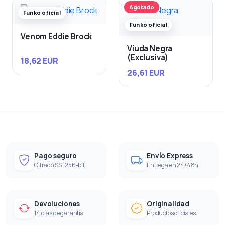
Agotado
Funko oficial
Funko oficial
Venom Eddie Brock
Viuda Negra
(Exclusiva)
18,62 EUR
26,61 EUR
Pago seguro
Envío Express
Cifrado SSL 256-bit
Entrega en 24/48h
Devoluciones
Originalidad
14 días de garantía
Productos oficiales