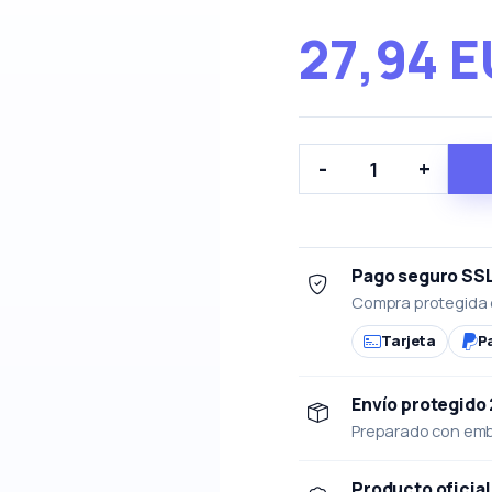
27,94 
-
+
Pago seguro SS
Compra protegida 
Tarjeta
P
Envío protegido
Preparado con emba
Producto oficial