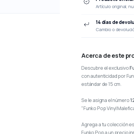
Artículo original, n
14 días de devol
Cambio o devolución
Acerca de este pr
Descubre el exclusivo
F
con autenticidad por Funk
estándar de 15 cm.
Se le asigna el número
1
"Funko Pop Vinyl Malefica
Agrega a tu colección e
Funko Pop a un precio in