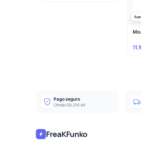
Fun
Moa
11,
Pago seguro
Cifrado SSL 256-bit
FreaKFunko