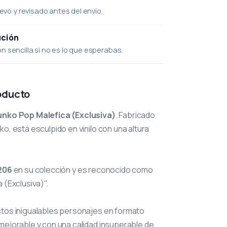
uevo y revisado antes del envío.
ución
 sencilla si no es lo que esperabas.
oducto
unko Pop Malefica (Exclusiva)
. Fabricado
o, está esculpido en vinilo con una altura
206
en su colección y es reconocido como
 (Exclusiva)".
stos inigualables personajes en formato
mejorable y con una calidad insuperable de