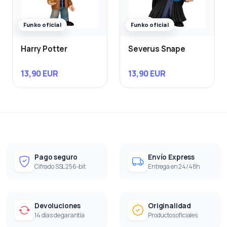
Funko oficial
Funko oficial
Harry Potter
Severus Snape
13,90 EUR
13,90 EUR
Pago seguro
Envío Express
Cifrado SSL 256-bit
Entrega en 24/48h
Devoluciones
Originalidad
14 días de garantía
Productos oficiales