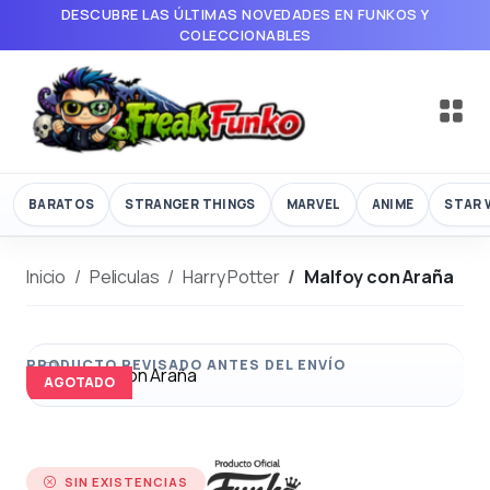
DESCUBRE LAS ÚLTIMAS NOVEDADES EN FUNKOS Y
COLECCIONABLES
BARATOS
STRANGER THINGS
MARVEL
ANIME
STAR 
Inicio
Peliculas
Harry Potter
Malfoy con Araña
AGOTADO
SIN EXISTENCIAS