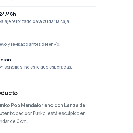
 24/48h
laje reforzado para cuidar la caja.
uevo y revisado antes del envío.
ución
 sencilla si no es lo que esperabas.
oducto
unko Pop Mandaloriano con Lanza de
autenticidad por Funko, está esculpido en
ándar de 9 cm.