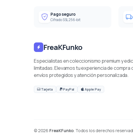
Pago seguro
Cifrado SSL 256-bit
FreaKFunko
Especialistas en coleccionismo premium y edi
limitadas. Elevamos tu experiencia de compra 
envíos protegidos y atención personalizada.
Tarjeta
PayPal
Apple Pay
© 2026
FreaKFunko
. Todos los derechos reservad