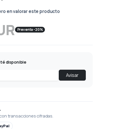
ero en valorar este producto
EUR
Preventa -20%
té disponible
Avisar
L
con transacciones cifradas.
ayPal