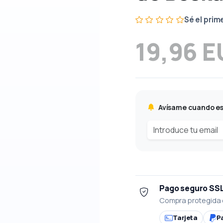
Sé el prim
19,96 
Avísame cuando es
Pago seguro SS
Compra protegida 
Tarjeta
P