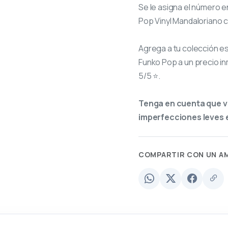
Se le asigna el número
e
Pop Vinyl Mandaloriano 
Agrega a tu colección e
Funko Pop a un precio in
5/5 ⭐.
Tenga en cuenta que v
imperfecciones leves e
COMPARTIR CON UN A