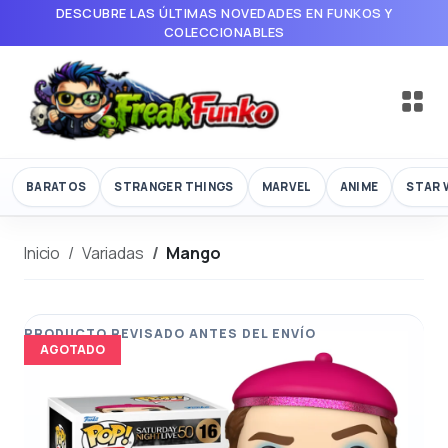
DESCUBRE LAS ÚLTIMAS NOVEDADES EN FUNKOS Y
COLECCIONABLES
BARATOS
STRANGER THINGS
MARVEL
ANIME
STAR 
Inicio
Variadas
Mango
AGOTADO