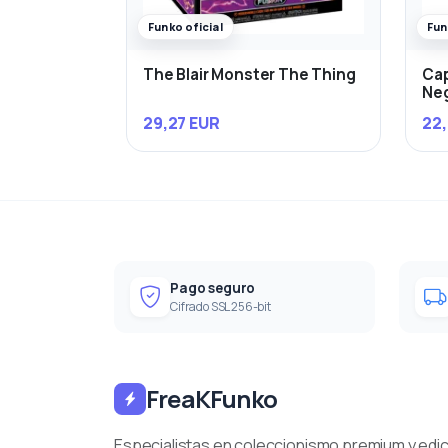
Funko oficial
Fun
The Blair Monster The Thing
Cap
Ne
29,27 EUR
22,
Pago seguro
Cifrado SSL 256-bit
FreaKFunko
Especialistas en coleccionismo premium y edi