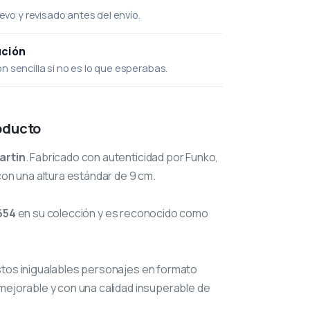
uevo y revisado antes del envío.
ución
 sencilla si no es lo que esperabas.
oducto
artin
. Fabricado con autenticidad por Funko,
con una altura estándar de 9 cm.
654
en su colección y es reconocido como
stos inigualables personajes en formato
mejorable y con una calidad insuperable de