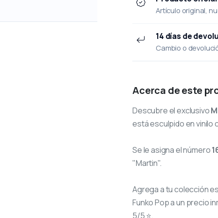
Artículo original, n
14 días de devol
Cambio o devolución
Acerca de este pr
Descubre el exclusivo
M
está esculpido en vinilo 
Se le asigna el número
1
"Martin".
Agrega a tu colección e
Funko Pop a un precio in
5/5 ⭐.