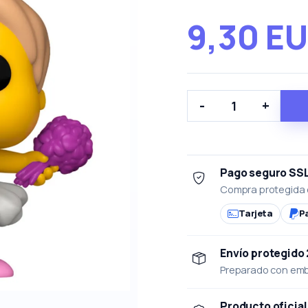
9,30 E
-
+
Pago seguro SS
Compra protegida 
Tarjeta
P
Envío protegido
Preparado con emba
Producto oficial