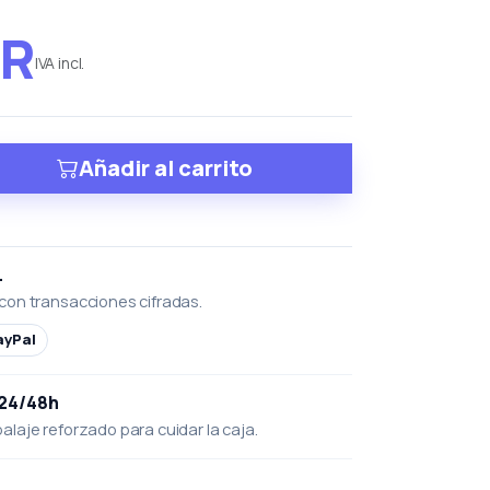
UR
IVA incl.
Añadir al carrito
L
con transacciones cifradas.
ayPal
 24/48h
laje reforzado para cuidar la caja.