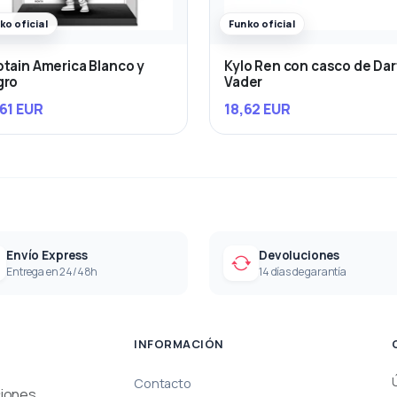
ko oficial
Funko oficial
tain America Blanco y
Kylo Ren con casco de Da
gro
Vader
61 EUR
18,62 EUR
Envío Express
Devoluciones
Entrega en 24/48h
14 días de garantía
INFORMACIÓN
Contacto
ciones