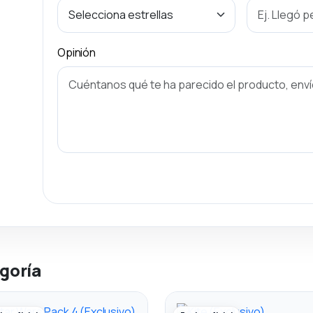
Opinión
goría