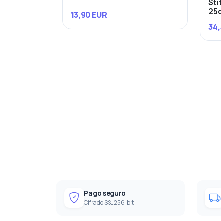
Sti
25
13,90 EUR
34,
Pago seguro
Cifrado SSL 256-bit