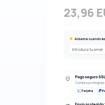
23,96 
Avísame cuando es
Pago seguro SS
Compra protegida 
Tarjeta
P
Envío protegido