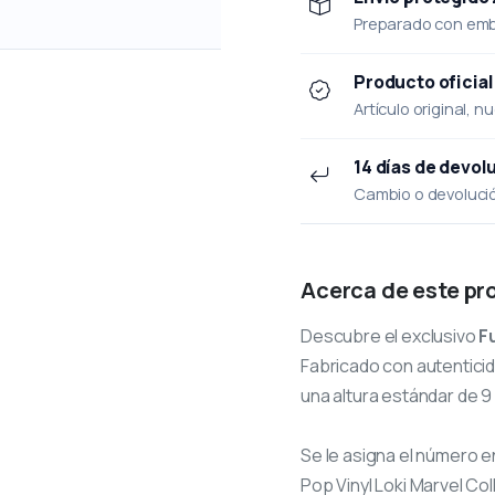
Preparado con emba
Producto oficial
Artículo original, n
14 días de devol
Cambio o devolución
Acerca de este pr
Descubre el exclusivo
F
Fabricado con autenticid
una altura estándar de 9
Se le asigna el número
e
Pop Vinyl Loki Marvel Col