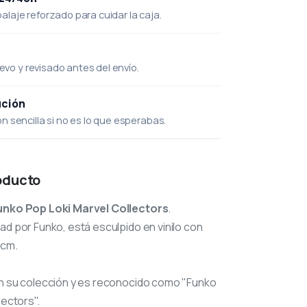
laje reforzado para cuidar la caja.
uevo y revisado antes del envío.
ución
 sencilla si no es lo que esperabas.
oducto
unko Pop Loki Marvel Collectors
.
ad por Funko, está esculpido en vinilo con
 cm.
n su colección y es reconocido como "Funko
lectors".