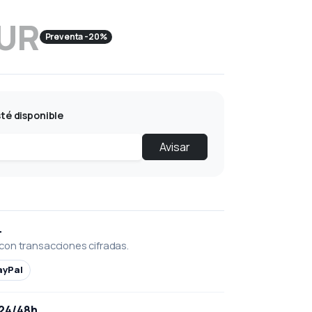
EUR
Preventa -20%
té disponible
Avisar
L
con transacciones cifradas.
ayPal
 24/48h