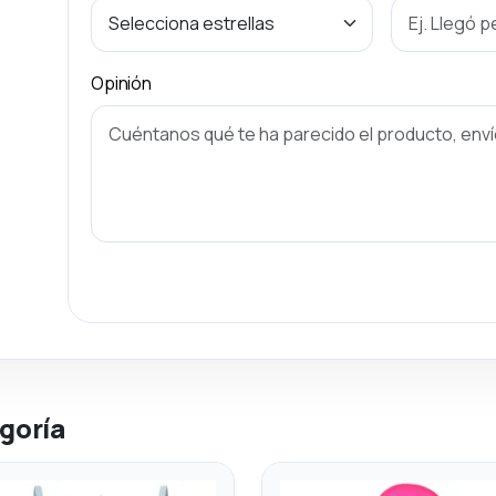
Opinión
goría