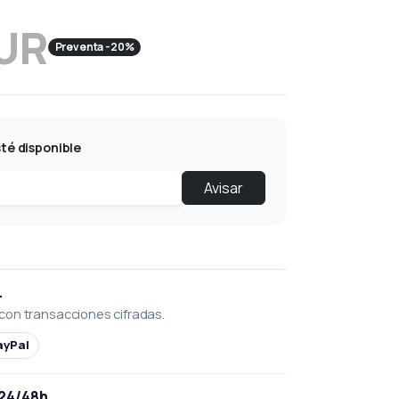
EUR
Preventa -20%
té disponible
Avisar
L
con transacciones cifradas.
ayPal
 24/48h