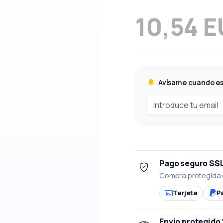
10,54 
Avísame cuando es
Pago seguro SS
Compra protegida 
Tarjeta
P
Envío protegido