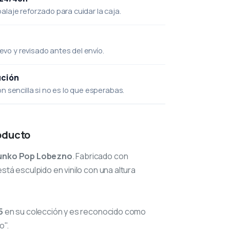
laje reforzado para cuidar la caja.
uevo y revisado antes del envío.
ución
 sencilla si no es lo que esperabas.
oducto
unko Pop Lobezno
. Fabricado con
stá esculpido en vinilo con una altura
5
en su colección y es reconocido como
o".