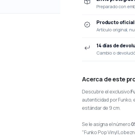
Preparado con emba
Producto oficial
Artículo original, n
14 días de devol
Cambio o devolución
Acerca de este pr
Descubre el exclusivo
F
autenticidad por Funko, e
estándar de 9 cm.
Se le asigna el número
0
"Funko Pop Vinyl Lobezn