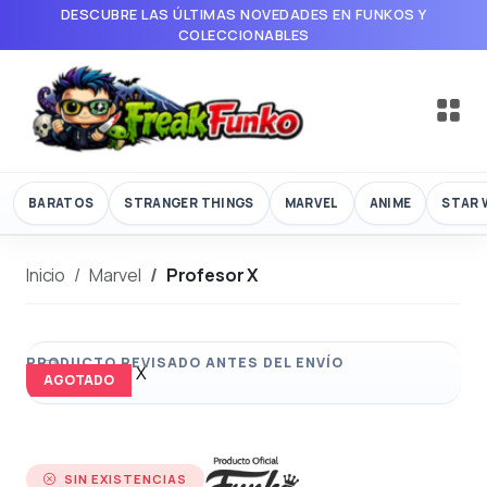
DESCUBRE LAS ÚLTIMAS NOVEDADES EN FUNKOS Y
COLECCIONABLES
BARATOS
STRANGER THINGS
MARVEL
ANIME
STAR 
Inicio
Marvel
Profesor X
AGOTADO
SIN EXISTENCIAS