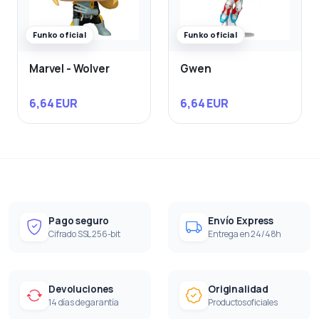
Funko oficial
Funko oficial
Marvel - Wolver
Gwen
6,64 EUR
6,64 EUR
Pago seguro
Envío Express
Cifrado SSL 256-bit
Entrega en 24/48h
Devoluciones
Originalidad
14 días de garantía
Productos oficiales