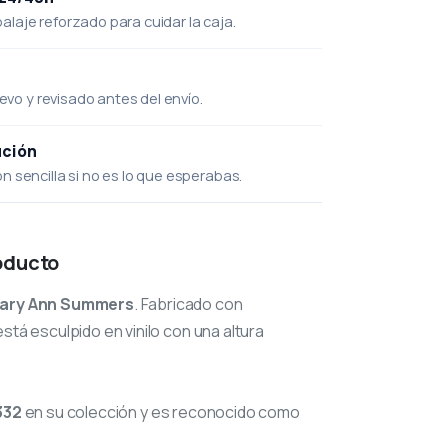
laje reforzado para cuidar la caja.
uevo y revisado antes del envío.
ución
 sencilla si no es lo que esperabas.
oducto
ary Ann Summers
. Fabricado con
stá esculpido en vinilo con una altura
332
en su colección y es reconocido como