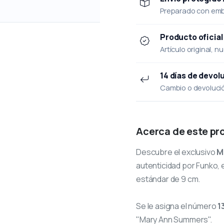
Preparado con emba
Producto oficial
Artículo original, n
14 días de devol
Cambio o devolución
Acerca de este pr
Descubre el exclusivo
M
autenticidad por Funko, e
estándar de 9 cm.
Se le asigna el número
1
"Mary Ann Summers".