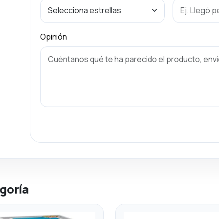
Opinión
goría