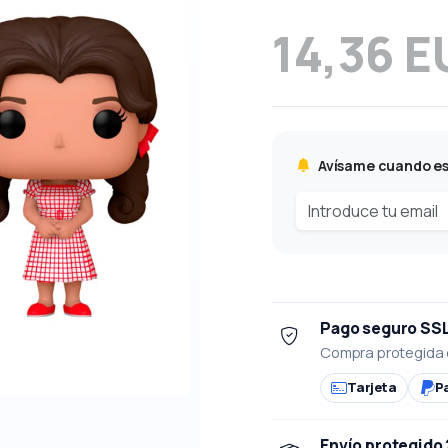
14,36 E
Avísame cuando es
Pago seguro SS
Compra protegida 
Tarjeta
P
Envío protegido