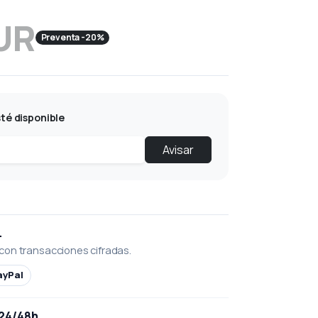
UR
Preventa -20%
té disponible
Avisar
L
con transacciones cifradas.
ayPal
 24/48h