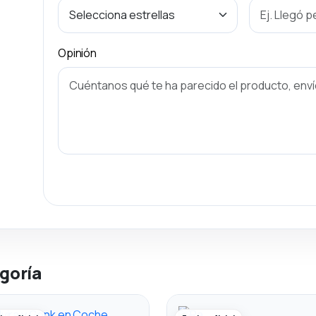
Opinión
goría