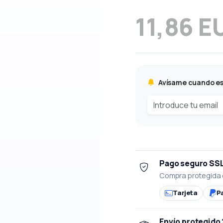
11,86 E
Avísame cuando es
Pago seguro SS
Compra protegida 
Tarjeta
P
Envío protegido