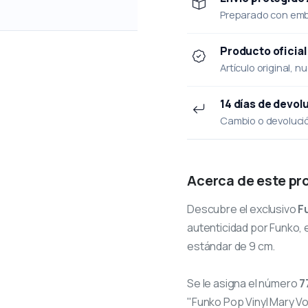
Preparado con emba
Producto oficial
Artículo original, n
14 días de devol
Cambio o devolución
Acerca de este pr
Descubre el exclusivo
F
autenticidad por Funko, e
estándar de 9 cm.
Se le asigna el número
7
"Funko Pop Vinyl Mary Vo