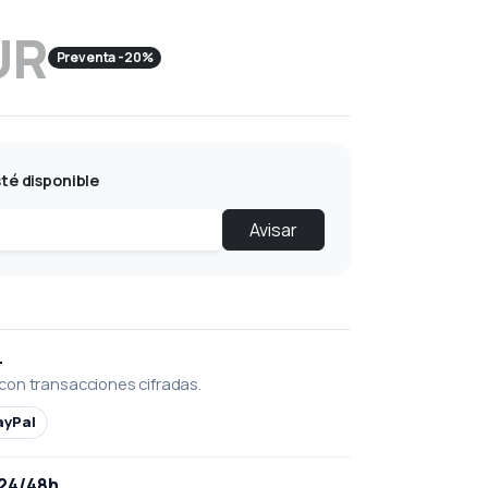
UR
Preventa -20%
té disponible
Avisar
L
con transacciones cifradas.
ayPal
 24/48h