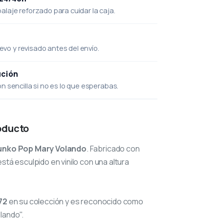
laje reforzado para cuidar la caja.
uevo y revisado antes del envío.
ución
 sencilla si no es lo que esperabas.
oducto
unko Pop Mary Volando
. Fabricado con
stá esculpido en vinilo con una altura
72
en su colección y es reconocido como
lando".