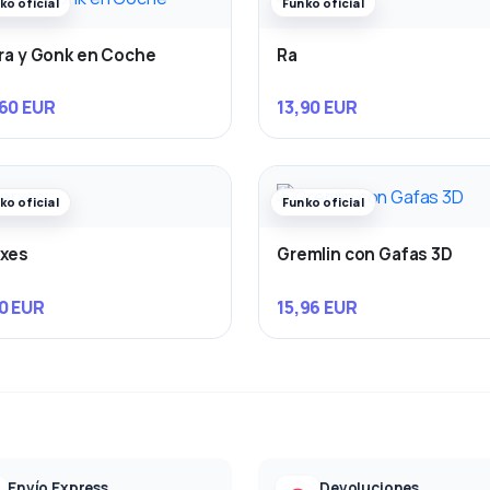
ko oficial
Funko oficial
ira y Gonk en Coche
Ra
60 EUR
13,90 EUR
ko oficial
Funko oficial
rxes
Gremlin con Gafas 3D
0 EUR
15,96 EUR
Envío Express
Devoluciones