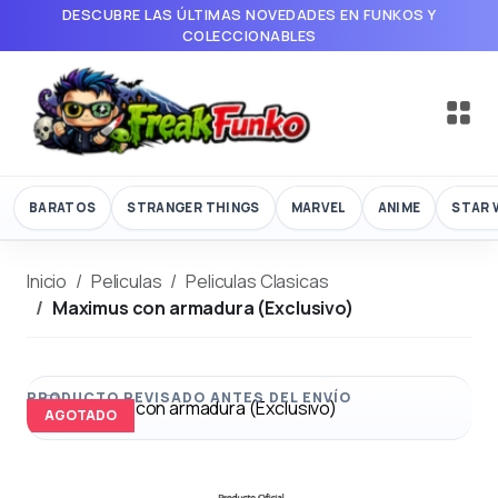
DESCUBRE LAS ÚLTIMAS NOVEDADES EN FUNKOS Y
COLECCIONABLES
BARATOS
STRANGER THINGS
MARVEL
ANIME
STAR 
Inicio
Peliculas
Peliculas Clasicas
Maximus con armadura (Exclusivo)
AGOTADO