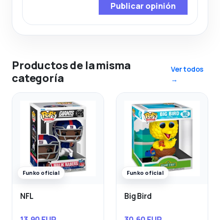
Publicar opinión
Productos de la misma
Ver todos
categoría
→
Funko oficial
Funko oficial
NFL
Big Bird
13,90 EUR
30,60 EUR