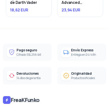
de Darth Vader
Advanced
Starfighter
18,62 EUR
23,94 EUR
Pago seguro
Envío Express
Cifrado SSL 256-bit
Entrega en 24/48h
Devoluciones
Originalidad
14 días de garantía
Productos oficiales
FreaKFunko