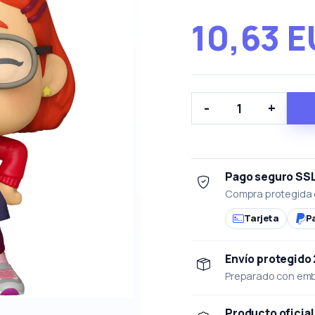
10,63 
-
+
Pago seguro SS
Compra protegida 
Tarjeta
P
Envío protegido
Preparado con emba
Producto oficial