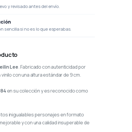
uevo y revisado antes del envío.
ución
 sencilla si no es lo que esperabas.
oducto
eilin Lee
. Fabricado con autenticidad por
 vinilo con una altura estándar de 9 cm.
184
en su colección y es reconocido como
stos inigualables personajes en formato
mejorable y con una calidad insuperable de