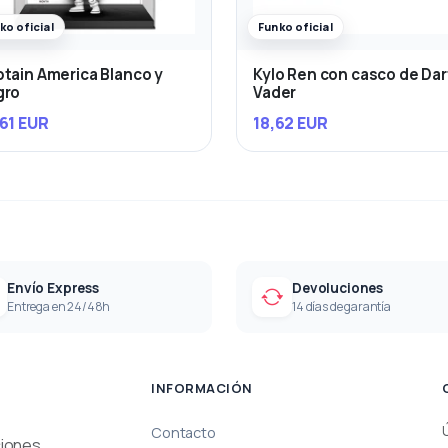
ko oficial
Funko oficial
tain America Blanco y
Kylo Ren con casco de Da
gro
Vader
61 EUR
18,62 EUR
Envío Express
Devoluciones
Entrega en 24/48h
14 días de garantía
INFORMACIÓN
Contacto
ciones