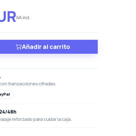
EUR
IVA incl.
Añadir al carrito
L
con transacciones cifradas.
ayPal
 24/48h
laje reforzado para cuidar la caja.