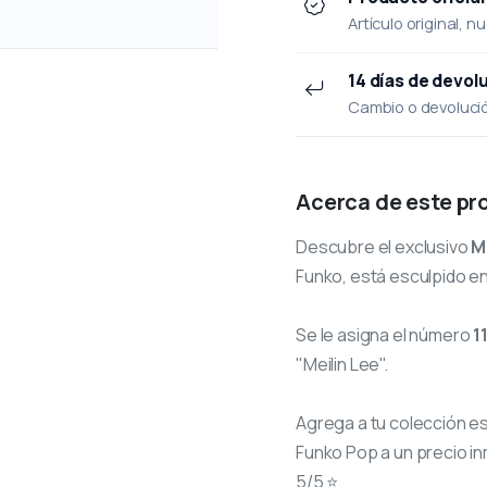
Artículo original, n
14 días de devol
Cambio o devolución
Acerca de este pr
Descubre el exclusivo
M
Funko, está esculpido en
Se le asigna el número
1
"Meilin Lee".
Agrega a tu colección e
Funko Pop a un precio in
5/5 ⭐.