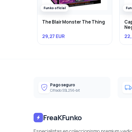
Funko oficial
Fun
The Blair Monster The Thing
Cap
Ne
29,27 EUR
22,
Pago seguro
Cifrado SSL 256-bit
FreaKFunko
Especialistas en coleccionismo premium y edi