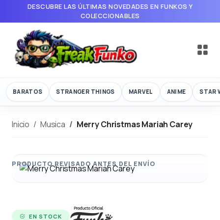
DESCUBRE LAS ÚLTIMAS NOVEDADES EN FUNKOS Y
COLECCIONABLES
BARATOS
STRANGER THINGS
MARVEL
ANIME
STAR 
Inicio
Musica
Merry Christmas Mariah Carey
EN STOCK