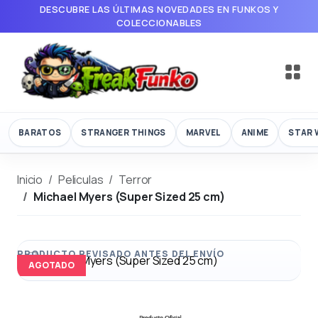
DESCUBRE LAS ÚLTIMAS NOVEDADES EN FUNKOS Y
COLECCIONABLES
BARATOS
STRANGER THINGS
MARVEL
ANIME
STAR 
Inicio
Peliculas
Terror
Michael Myers (Super Sized 25 cm)
AGOTADO