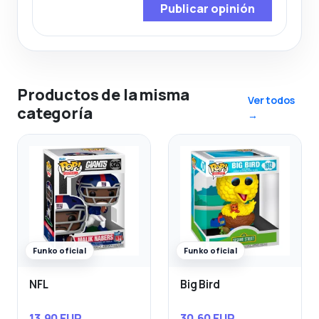
Publicar opinión
Productos de la misma
Ver todos
categoría
→
Funko oficial
Funko oficial
NFL
Big Bird
13,90 EUR
30,60 EUR