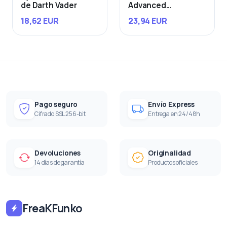
de Darth Vader
Advanced
Starfighter
18,62 EUR
23,94 EUR
Pago seguro
Envío Express
Cifrado SSL 256-bit
Entrega en 24/48h
Devoluciones
Originalidad
14 días de garantía
Productos oficiales
FreaKFunko