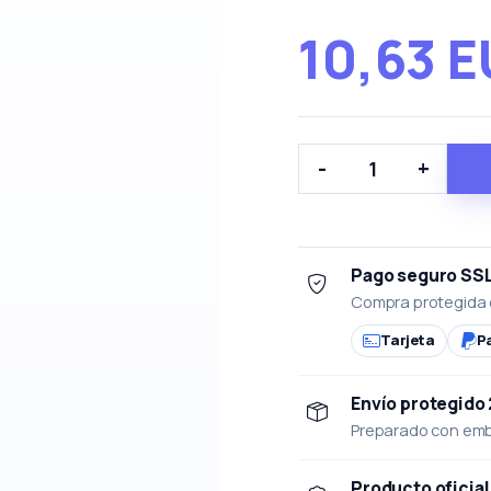
10,63 
-
+
Pago seguro SS
Compra protegida 
Tarjeta
P
Envío protegido
Preparado con emba
Producto oficial