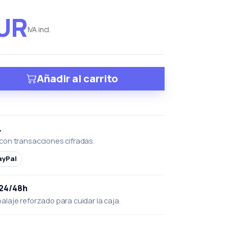
EUR
IVA incl.
Añadir al carrito
L
con transacciones cifradas.
ayPal
 24/48h
laje reforzado para cuidar la caja.