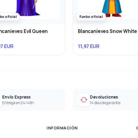
ko oficial
Funko oficial
ncanieves Evil Queen
Blancanieves Snow White
97 EUR
11,97 EUR
Envío Express
Devoluciones
Entrega en 24/48h
14 días de garantía
INFORMACIÓN