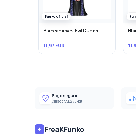
Funko oficial
Fun
Blancanieves Evil Queen
Bla
11,97 EUR
11,
Pago seguro
Cifrado SSL 256-bit
FreaKFunko