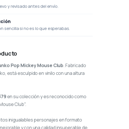
uevo y revisado antes del envío.
ución
 sencilla si no es lo que esperabas.
oducto
unko Pop Mickey Mouse Club
. Fabricado
o, está esculpido en vinilo con una altura
379
en su colección y es reconocido como
 Mouse Club".
stos inigualables personajes en formato
mejorable y con una calidad insuperable de