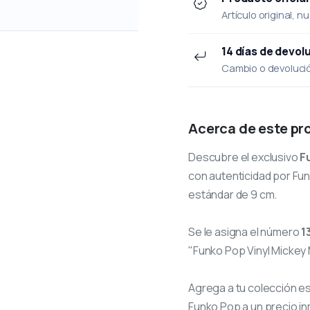
Artículo original, n
14 días de devol
Cambio o devolución
Acerca de este pr
Descubre el exclusivo
F
con autenticidad por Funk
estándar de 9 cm.
Se le asigna el número
1
"Funko Pop Vinyl Mickey
Agrega a tu colección e
Funko Pop a un precio in