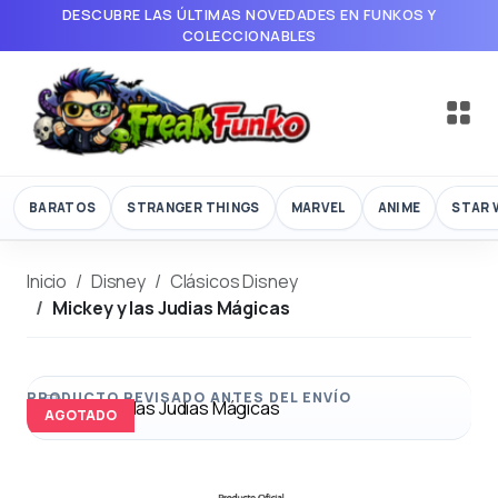
DESCUBRE LAS ÚLTIMAS NOVEDADES EN FUNKOS Y
COLECCIONABLES
BARATOS
STRANGER THINGS
MARVEL
ANIME
STAR 
Inicio
Disney
Clásicos Disney
Mickey y las Judias Mágicas
AGOTADO