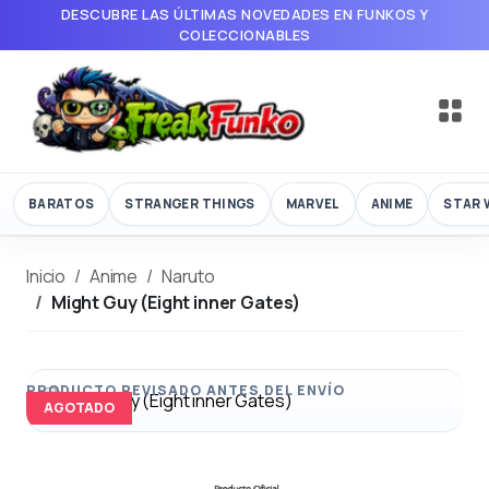
DESCUBRE LAS ÚLTIMAS NOVEDADES EN FUNKOS Y
COLECCIONABLES
BARATOS
STRANGER THINGS
MARVEL
ANIME
STAR 
Inicio
Anime
Naruto
Might Guy (Eight inner Gates)
AGOTADO