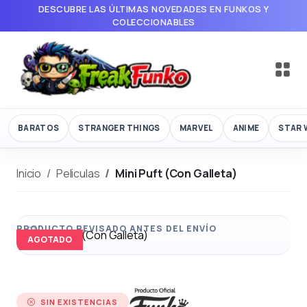
DESCUBRE LAS ÚLTIMAS NOVEDADES EN FUNKOS Y
COLECCIONABLES
BARATOS
STRANGER THINGS
MARVEL
ANIME
STAR 
Inicio
Peliculas
Mini Puft (Con Galleta)
AGOTADO
SIN EXISTENCIAS