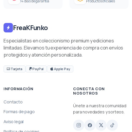
14 días de garantía
Productos oficiales
FreaKFunko
Especialistas en coleccionismo premium y ediciones
limitadas. Elevamos tu experiencia de compra con envíos
protegidos y atención personalizada.
Tarjeta
PayPal
Apple Pay
INFORMACIÓN
CONECTA CON
NOSOTROS
Contacto
Únete a nuestra comunidad
Formas de pago
para novedades y sorteos.
Aviso legal
Política de cookies