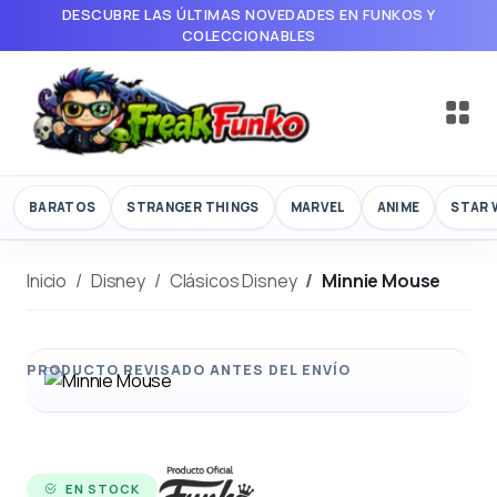
DESCUBRE LAS ÚLTIMAS NOVEDADES EN FUNKOS Y
COLECCIONABLES
BARATOS
STRANGER THINGS
MARVEL
ANIME
STAR 
Inicio
Disney
Clásicos Disney
Minnie Mouse
EN STOCK