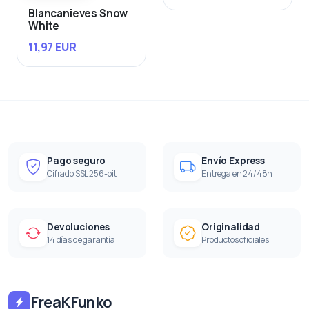
Blancanieves Snow
White
11,97 EUR
Pago seguro
Envío Express
Cifrado SSL 256-bit
Entrega en 24/48h
Devoluciones
Originalidad
14 días de garantía
Productos oficiales
FreaKFunko