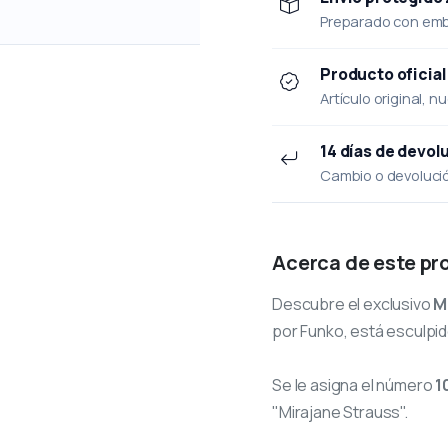
Preparado con emba
Producto oficial
Artículo original, n
14 días de devol
Cambio o devolución
Acerca de este pr
Descubre el exclusivo
M
por Funko, está esculpido
Se le asigna el número
1
"Mirajane Strauss".