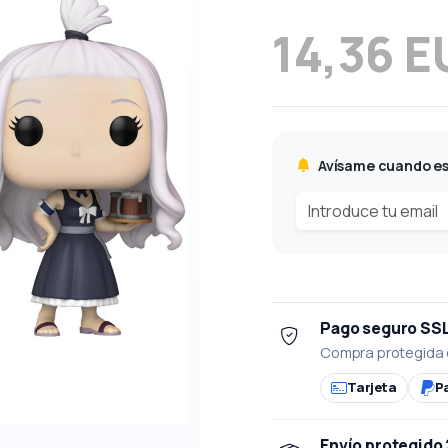
14,36 E
Avísame cuando es
Pago seguro SS
Compra protegida 
Tarjeta
P
Envío protegido