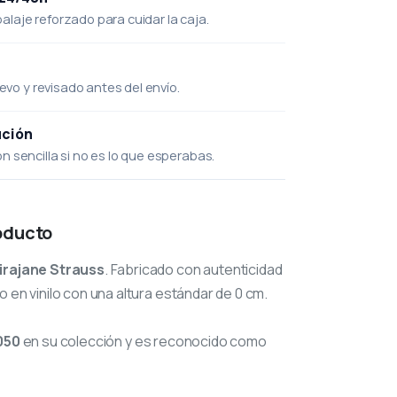
laje reforzado para cuidar la caja.
uevo y revisado antes del envío.
ución
 sencilla si no es lo que esperabas.
oducto
irajane Strauss
. Fabricado con autenticidad
 en vinilo con una altura estándar de 0 cm.
050
en su colección y es reconocido como