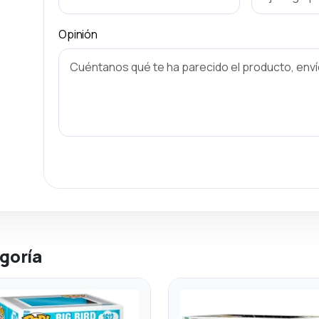
Opinión
goría