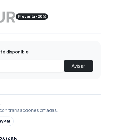
UR
Preventa -20%
té disponible
Avisar
L
con transacciones cifradas.
ayPal
 24/48h