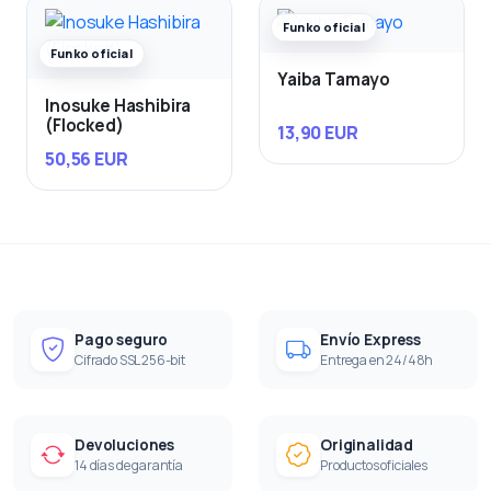
Funko oficial
Funko oficial
Yaiba Tamayo
Inosuke Hashibira
(Flocked)
13,90 EUR
50,56 EUR
Pago seguro
Envío Express
Cifrado SSL 256-bit
Entrega en 24/48h
Devoluciones
Originalidad
14 días de garantía
Productos oficiales