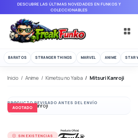
DESCUBRE LAS ÚLTIMAS NOVEDADES EN FUNKOS Y
COLECCIONABLES
BARATOS
STRANGER THINGS
MARVEL
ANIME
STAR 
Inicio
Anime
Kimetsu no Yaiba
Mitsuri Kanroji
AGOTADO
SIN EXISTENCIAS