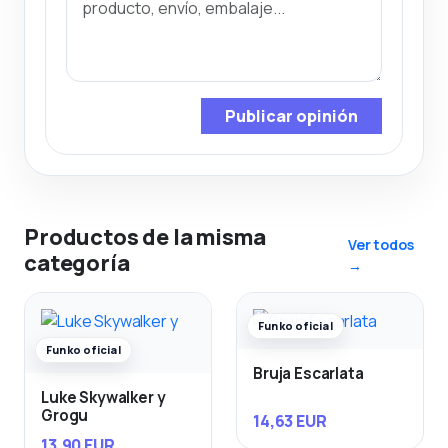
Publicar opinión
Productos de la misma
Ver todos
categoría
→
Funko oficial
Funko oficial
Bruja Escarlata
Luke Skywalker y
Grogu
14,63 EUR
13,90 EUR