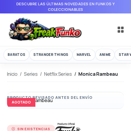
DESCUBRE LAS ÚLTIMAS NOVEDADES EN FUNKOS Y
COLECCIONABLES
BARATOS
STRANGER THINGS
MARVEL
ANIME
STAR 
Inicio
Series
Netflix Series
Monica Rambeau
AGOTADO
SIN EXISTENCIAS