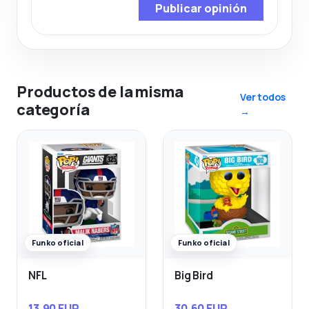
Publicar opinión
Productos de la misma
Ver todos
categoría
→
Funko oficial
Funko oficial
NFL
Big Bird
13,90 EUR
30,60 EUR