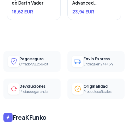
de Darth Vader
Advanced
Starfighter
18,62 EUR
23,94 EUR
Pago seguro
Envío Express
Cifrado SSL 256-bit
Entrega en 24/48h
Devoluciones
Originalidad
14 días de garantía
Productos oficiales
FreaKFunko