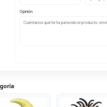
Opinión
goría