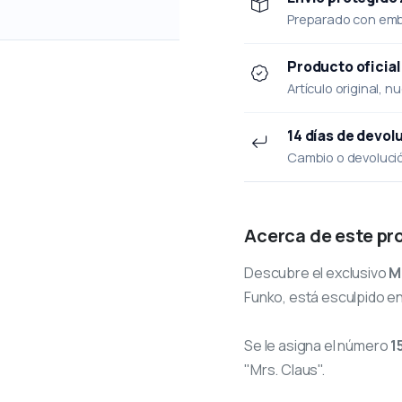
Preparado con emba
Producto oficial
Artículo original, n
14 días de devol
Cambio o devolución
Acerca de este pr
Descubre el exclusivo
M
Funko, está esculpido en
Se le asigna el número
1
"Mrs. Claus".