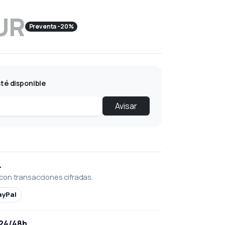
UR
Preventa -20%
té disponible
Avisar
L
con transacciones cifradas.
ayPal
 24/48h