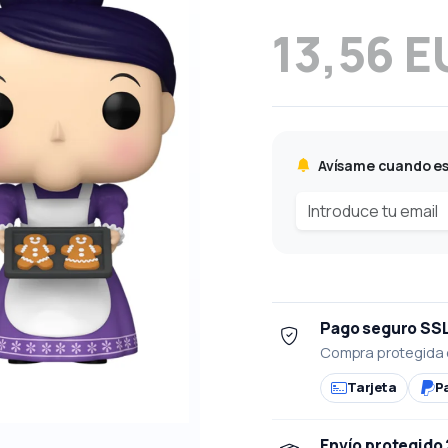
13,56 E
Avísame cuando es
Pago seguro SS
Compra protegida 
Tarjeta
P
Envío protegido