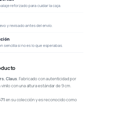
laje reforzado para cuidar la caja.
uevo y revisado antes del envío.
ución
 sencilla si no es lo que esperabas.
oducto
rs. Claus
. Fabricado con autenticidad por
 vinilo con una altura estándar de 9 cm.
571
en su colección y es reconocido como