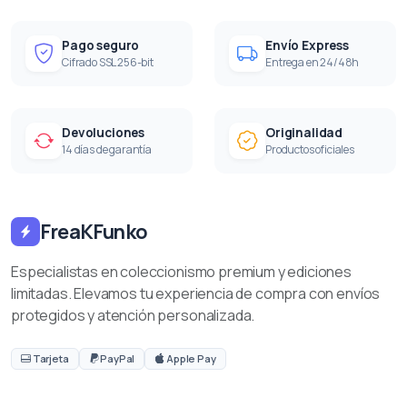
Pago seguro
Envío Express
Cifrado SSL 256-bit
Entrega en 24/48h
Devoluciones
Originalidad
14 días de garantía
Productos oficiales
FreaKFunko
Especialistas en coleccionismo premium y ediciones
limitadas. Elevamos tu experiencia de compra con envíos
protegidos y atención personalizada.
Tarjeta
PayPal
Apple Pay