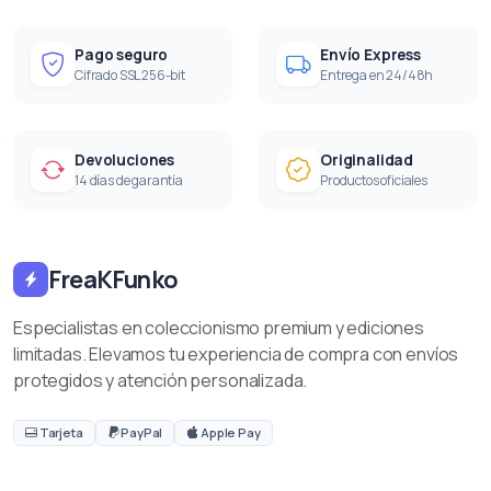
Pago seguro
Envío Express
Cifrado SSL 256-bit
Entrega en 24/48h
Devoluciones
Originalidad
14 días de garantía
Productos oficiales
FreaKFunko
Especialistas en coleccionismo premium y ediciones
limitadas. Elevamos tu experiencia de compra con envíos
protegidos y atención personalizada.
Tarjeta
PayPal
Apple Pay