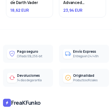
de Darth Vader
Advanced
Starfighter
18,62 EUR
23,94 EUR
Pago seguro
Envío Express
Cifrado SSL 256-bit
Entrega en 24/48h
Devoluciones
Originalidad
14 días de garantía
Productos oficiales
FreaKFunko