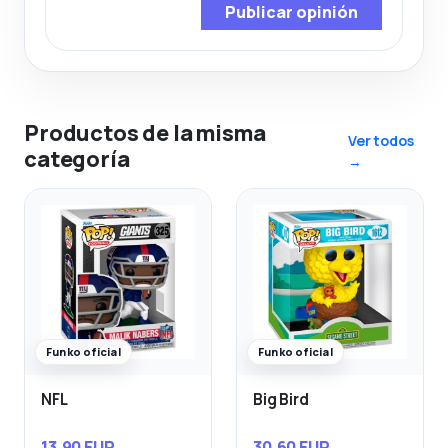
Publicar opinión
Productos de la misma
Ver todos
categoría
→
Funko oficial
Funko oficial
NFL
Big Bird
13,90 EUR
30,60 EUR