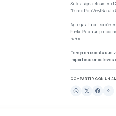
Se le asigna el número
1
"Funko Pop Vinyl Naruto 
Agrega a tu colección e
Funko Pop a un precio in
5/5 ⭐.
Tenga en cuenta que v
imperfecciones leves e
COMPARTIR CON UN A