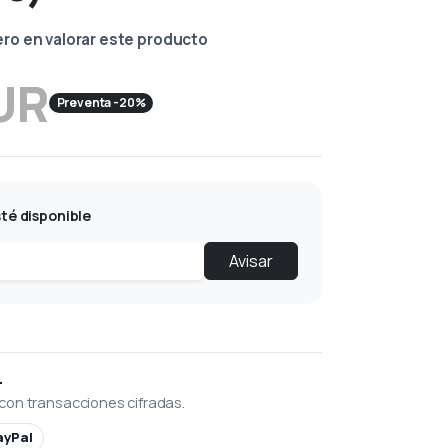
ero en valorar este producto
UR
Preventa -20%
té disponible
Avisar
L
con transacciones cifradas.
ayPal