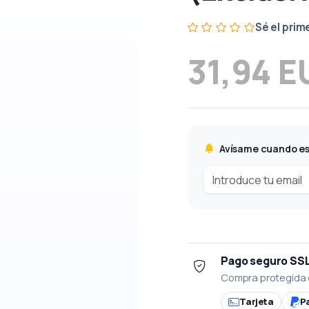
Sé el prim
31,94 E
Avísame cuando es
Pago seguro SS
Compra protegida 
Tarjeta
P