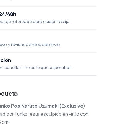
 24/48h
laje reforzado para cuidar la caja.
uevo y revisado antes del envío.
ución
 sencilla si no es lo que esperabas.
oducto
unko Pop Naruto Uzumaki (Exclusivo)
.
ad por Funko, está esculpido en vinilo con
5 cm.