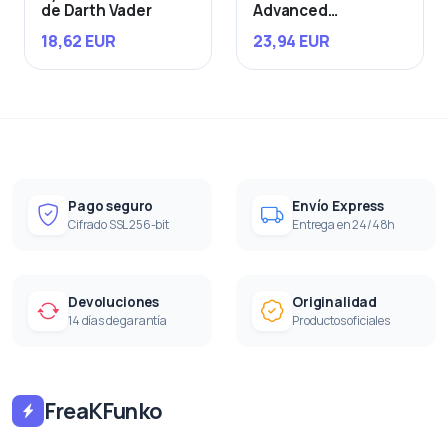
de Darth Vader
Advanced
Starfighter
18,62 EUR
23,94 EUR
Pago seguro
Envío Express
Cifrado SSL 256-bit
Entrega en 24/48h
Devoluciones
Originalidad
14 días de garantía
Productos oficiales
FreaKFunko