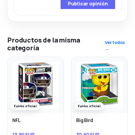
Publicar opinión
Productos de la misma
Ver todos
categoría
→
Funko oficial
Funko oficial
NFL
Big Bird
13,90 EUR
30,60 EUR