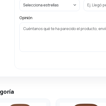
Opinión
goría