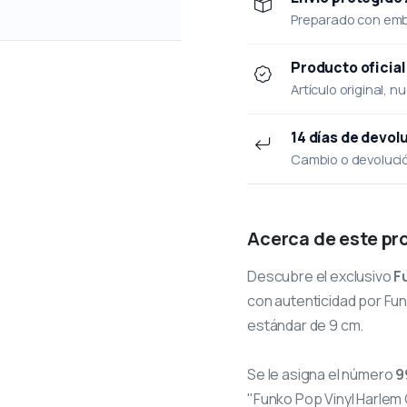
Preparado con emba
Producto oficial
Artículo original, n
14 días de devol
Cambio o devolución
Acerca de este pr
Descubre el exclusivo
F
con autenticidad por Funk
estándar de 9 cm.
Se le asigna el número
9
"Funko Pop Vinyl Harlem 