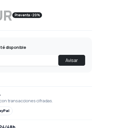
UR
Preventa -20%
té disponible
Avisar
L
con transacciones cifradas.
ayPal
 24/48h