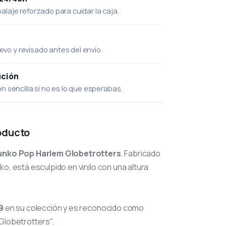
laje reforzado para cuidar la caja.
uevo y revisado antes del envío.
ución
 sencilla si no es lo que esperabas.
oducto
unko Pop Harlem Globetrotters
. Fabricado
o, está esculpido en vinilo con una altura
9
en su colección y es reconocido como
Globetrotters".