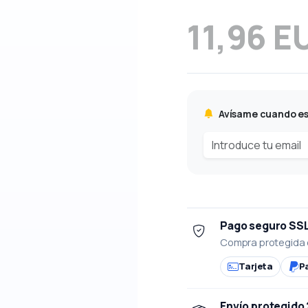
11,96 E
Avísame cuando es
Pago seguro SS
Compra protegida 
Tarjeta
P
Envío protegido