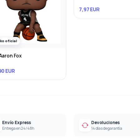
7,97 EUR
ko oficial
Aaron Fox
90 EUR
Envío Express
Devoluciones
Entrega en 24/48h
14 días de garantía