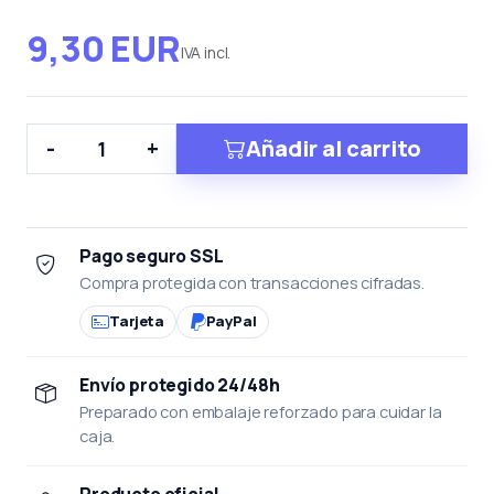
9,30 EUR
IVA incl.
Añadir al carrito
-
+
Pago seguro SSL
Compra protegida con transacciones cifradas.
Tarjeta
PayPal
Envío protegido 24/48h
Preparado con embalaje reforzado para cuidar la
caja.
Producto oficial