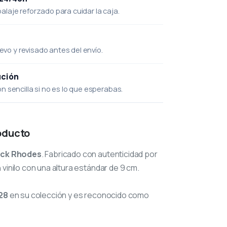
laje reforzado para cuidar la caja.
uevo y revisado antes del envío.
ución
 sencilla si no es lo que esperabas.
oducto
ick Rhodes
. Fabricado con autenticidad por
 vinilo con una altura estándar de 9 cm.
28
en su colección y es reconocido como