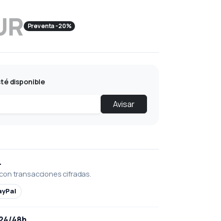
UR
Preventa -20%
té disponible
Avisar
L
con transacciones cifradas.
ayPal
 24/48h