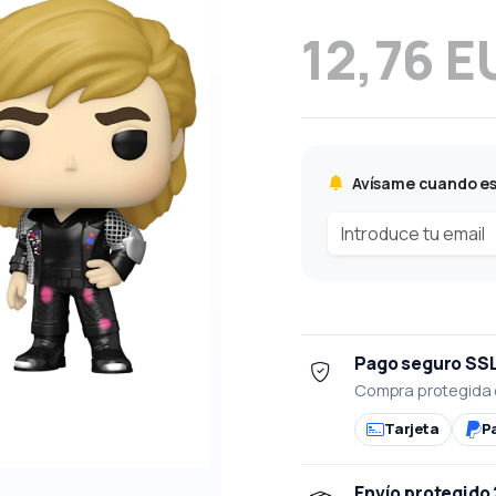
12,76 E
Avísame cuando es
Pago seguro SS
Compra protegida 
Tarjeta
P
Envío protegido