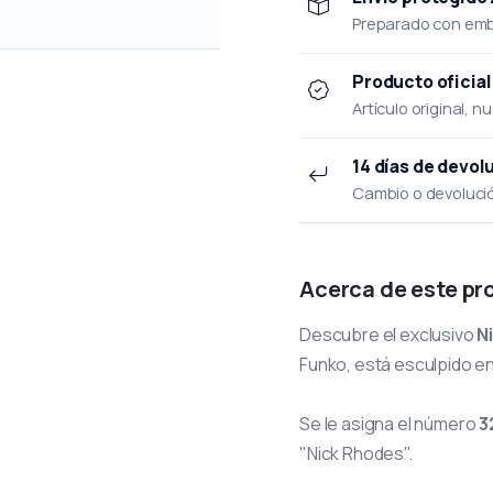
Preparado con emba
Producto oficial
Artículo original, n
14 días de devol
Cambio o devolución
Acerca de este pr
Descubre el exclusivo
N
Funko, está esculpido en
Se le asigna el número
3
"Nick Rhodes".