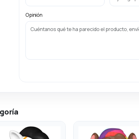
Opinión
goría