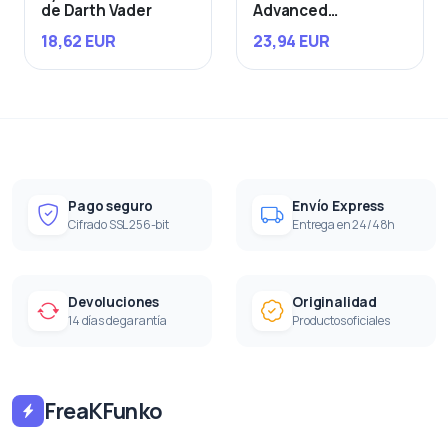
de Darth Vader
Advanced
Starfighter
18,62 EUR
23,94 EUR
Pago seguro
Envío Express
Cifrado SSL 256-bit
Entrega en 24/48h
Devoluciones
Originalidad
14 días de garantía
Productos oficiales
FreaKFunko