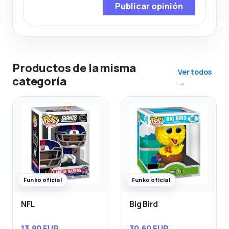
Publicar opinión
Productos de la misma
Ver todos
categoría
→
Funko oficial
Funko oficial
NFL
Big Bird
13,90 EUR
30,60 EUR