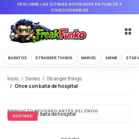
DESCUBRE LAS ÚLTIMAS NOVEDADES EN FUNKOS Y
COLECCIONABLES
BARATOS
STRANGER THINGS
MARVEL
ANIME
STAR 
Inicio
Series
Stranger things
Once con bata de hospital
AGOTADO