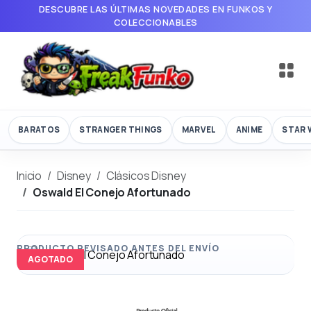
DESCUBRE LAS ÚLTIMAS NOVEDADES EN FUNKOS Y
COLECCIONABLES
BARATOS
STRANGER THINGS
MARVEL
ANIME
STAR 
Inicio
Disney
Clásicos Disney
Oswald El Conejo Afortunado
AGOTADO