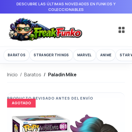
DESCUBRE LAS ÚLTIMAS NOVEDADES EN FUNKOS Y
COLECCIONABLES
BARATOS
STRANGER THINGS
MARVEL
ANIME
STAR 
Inicio
Baratos
Paladin Mike
AGOTADO