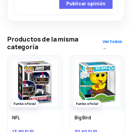
Publicar opinión
Productos de la misma
Ver todos
categoría
→
Funko oficial
Funko oficial
NFL
Big Bird
13,90 EUR
30,60 EUR