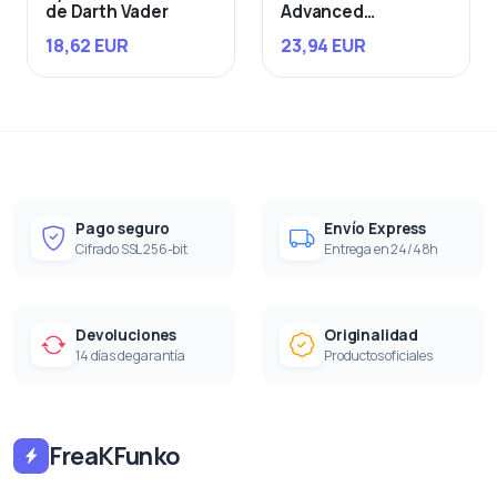
de Darth Vader
Advanced
Starfighter
18,62 EUR
23,94 EUR
Pago seguro
Envío Express
Cifrado SSL 256-bit
Entrega en 24/48h
Devoluciones
Originalidad
14 días de garantía
Productos oficiales
FreaKFunko