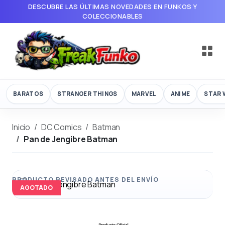
DESCUBRE LAS ÚLTIMAS NOVEDADES EN FUNKOS Y
COLECCIONABLES
BARATOS
STRANGER THINGS
MARVEL
ANIME
STAR 
Inicio
DC Comics
Batman
Pan de Jengibre Batman
AGOTADO