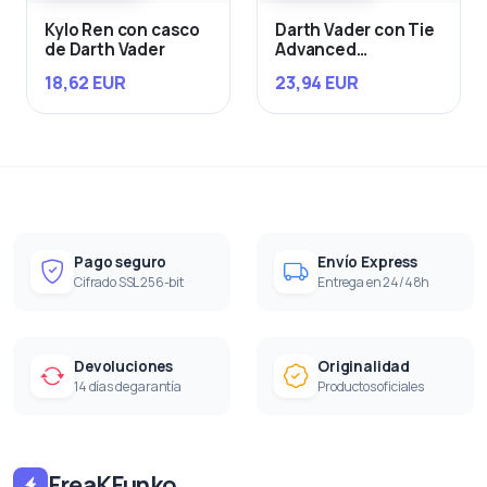
Kylo Ren con casco
Darth Vader con Tie
de Darth Vader
Advanced
Starfighter
18,62 EUR
23,94 EUR
Pago seguro
Envío Express
Cifrado SSL 256-bit
Entrega en 24/48h
Devoluciones
Originalidad
14 días de garantía
Productos oficiales
FreaKFunko