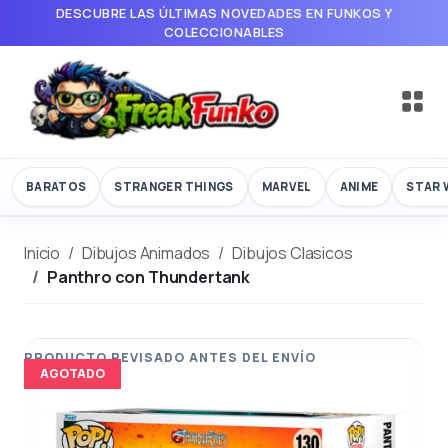
DESCUBRE LAS ÚLTIMAS NOVEDADES EN FUNKOS Y
COLECCIONABLES
BARATOS
STRANGER THINGS
MARVEL
ANIME
STAR 
Inicio
Dibujos Animados
Dibujos Clasicos
Panthro con Thundertank
AGOTADO