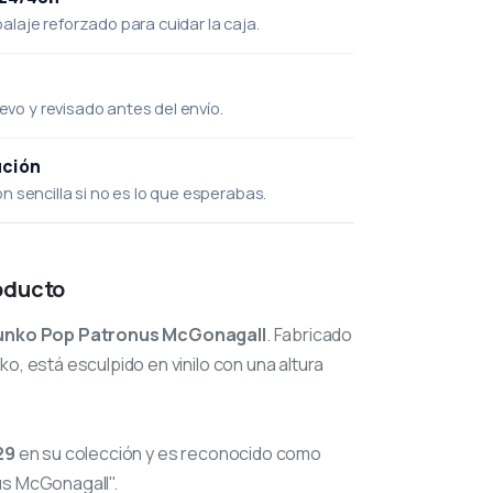
laje reforzado para cuidar la caja.
uevo y revisado antes del envío.
ución
 sencilla si no es lo que esperabas.
oducto
unko Pop Patronus McGonagall
. Fabricado
o, está esculpido en vinilo con una altura
29
en su colección y es reconocido como
us McGonagall".