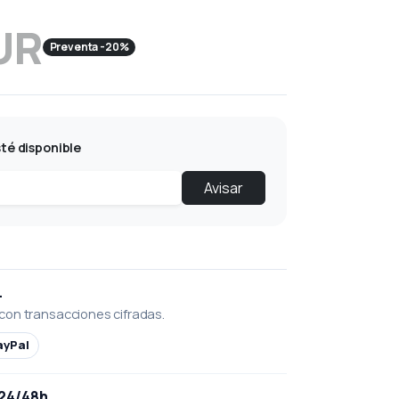
UR
Preventa -20%
té disponible
Avisar
L
con transacciones cifradas.
ayPal
 24/48h