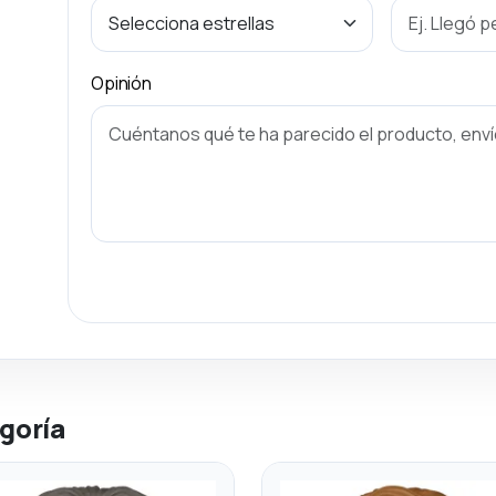
Opinión
goría