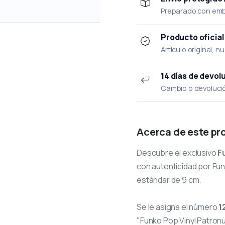
Preparado con emba
Producto oficial
Artículo original, n
14 días de devol
Cambio o devolución
Acerca de este pr
Descubre el exclusivo
F
con autenticidad por Funk
estándar de 9 cm.
Se le asigna el número
1
"Funko Pop Vinyl Patron