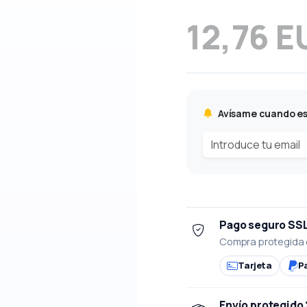
12,76 E
Avísame cuando es
Pago seguro SS
Compra protegida 
Tarjeta
P
Envío protegido