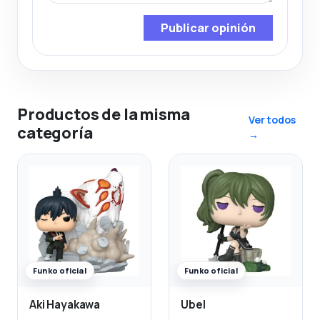
Publicar opinión
Productos de la misma
Ver todos
categoría
→
Funko oficial
Funko oficial
Aki Hayakawa
Ubel