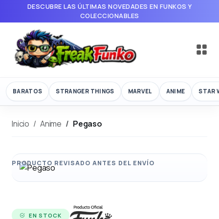
DESCUBRE LAS ÚLTIMAS NOVEDADES EN FUNKOS Y
COLECCIONABLES
BARATOS
STRANGER THINGS
MARVEL
ANIME
STAR 
Inicio
Anime
Pegaso
EN STOCK