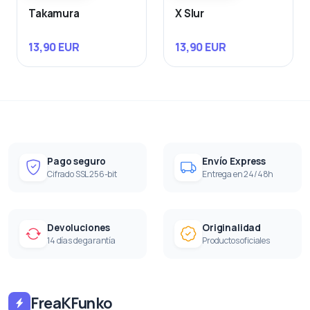
Takamura
X Slur
13,90 EUR
13,90 EUR
Pago seguro
Envío Express
Cifrado SSL 256-bit
Entrega en 24/48h
Devoluciones
Originalidad
14 días de garantía
Productos oficiales
FreaKFunko